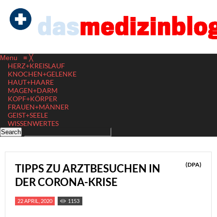
Menu
≡
╳
HERZ+KREISLAUF
KNOCHEN+GELENKE
HAUT+HAARE
MAGEN+DARM
KOPF+KÖRPER
FRAUEN+MÄNNER
GEIST+SEELE
WISSENWERTES
(DPA)
TIPPS ZU ARZTBESUCHEN IN
DER CORONA-KRISE
22 APRIL, 2020
1153