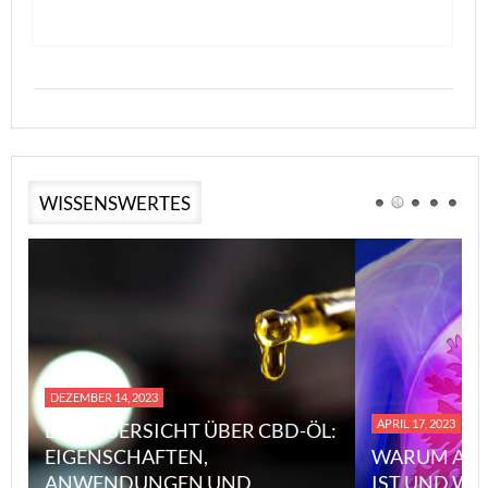
WISSENSWERTES
DEZEMBER 14, 2023
APRIL 17, 2023
EINE ÜBERSICHT ÜBER CBD-ÖL:
EIGENSCHAFTEN,
WARUM ASBEST 
ANWENDUNGEN UND
IST UND WIE MA