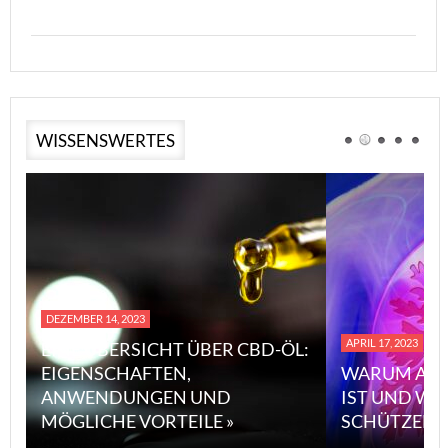
WISSENSWERTES
DEZEMBER 14, 2023
APRIL 17, 2023
EINE ÜBERSICHT ÜBER CBD-ÖL:
EIGENSCHAFTEN,
WARUM ASB
ANWENDUNGEN UND
IST UND WI
MÖGLICHE VORTEILE »
SCHÜTZEN 