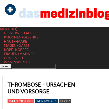
Menu
≡
╳
HERZ+KREISLAUF
KNOCHEN+GELENKE
HAUT+HAARE
MAGEN+DARM
KOPF+KÖRPER
FRAUEN+MÄNNER
GEIST+SEELE
WISSENWERTES
THROMBOSE – URSACHEN
UND VORSORGE
15 DEZEMBER, 2009
WISSENWERTES
2197