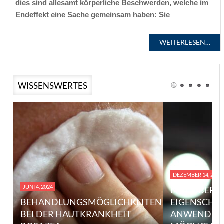
dies sind allesamt körperliche Beschwerden, welche im
Endeffekt eine Sache gemeinsam haben: Sie
WEITERLESEN…
WISSENSWERTES
DEZEMBER 14, 2023
JUNI 4, 2024
EINE ÜBERS
BEHANDLUNGSMÖGLICHKEITEN
EIGENSCHA
BEI DER HAUTKRANKHEIT
ANWENDUN