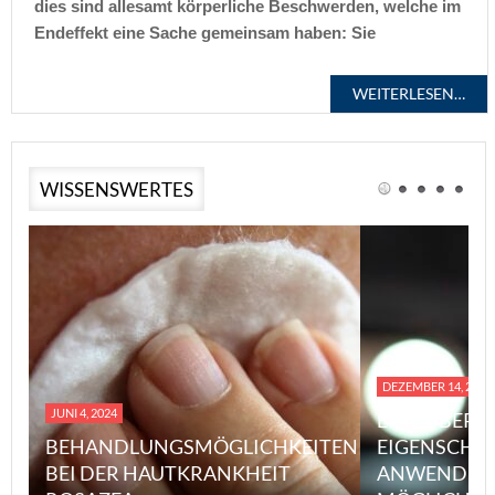
dies sind allesamt körperliche Beschwerden, welche im
Endeffekt eine Sache gemeinsam haben: Sie
WEITERLESEN…
WISSENSWERTES
DEZEMBER 14, 2023
JUNI 4, 2024
EINE ÜBERS
BEHANDLUNGSMÖGLICHKEITEN
EIGENSCHA
BEI DER HAUTKRANKHEIT
ANWENDUN