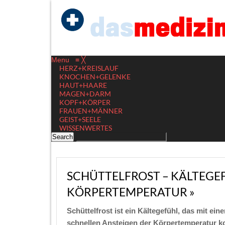
Menu
≡
╳
HERZ+KREISLAUF
KNOCHEN+GELENKE
HAUT+HAARE
MAGEN+DARM
KOPF+KÖRPER
FRAUEN+MÄNNER
GEIST+SEELE
WISSENWERTES
SCHÜTTELFROST – KÄLTEGE
KÖRPERTEMPERATUR »
Schüttelfrost ist ein Kältegefühl, das mit e
schnellen Ansteigen der Körpertemperatur k