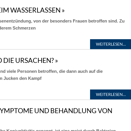
EIM WASSERLASSEN »
lasenentzündung, von der besonders Frauen betroffen sind. Zu
nderem Schmerzen
WEITERLESEN…
D DIE URSACHEN? »
 viele Personen betroffen, die dann auch auf die
em Jucken den Kampf
WEITERLESEN…
SYMPTOME UND BEHANDLUNG VON
e Konjunktivitis genannt, ist eine meist durch Bakterien