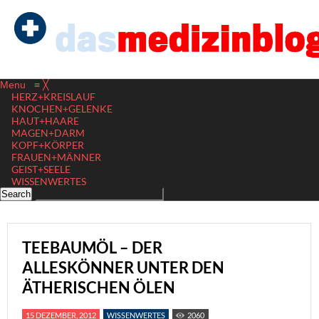
Menu
≡
╳
HERZ+KREISLAUF
KNOCHEN+GELENKE
HAUT+HAARE
MAGEN+DARM
KOPF+KÖRPER
FRAUEN+MÄNNER
GEIST+SEELE
WISSENWERTES
TEEBAUMÖL – DER
ALLESKÖNNER UNTER DEN
ÄTHERISCHEN ÖLEN
15 DEZEMBER, 2012
WISSENWERTES
2060