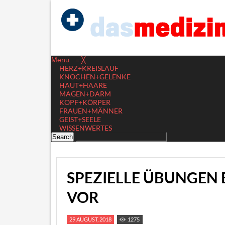
Menu
≡
╳
HERZ+KREISLAUF
KNOCHEN+GELENKE
HAUT+HAARE
MAGEN+DARM
KOPF+KÖRPER
FRAUEN+MÄNNER
GEIST+SEELE
WISSENWERTES
SPEZIELLE ÜBUNGEN
VOR
29 AUGUST, 2018
1275