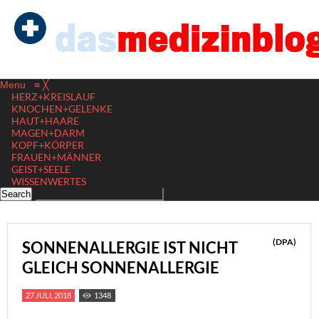
Menu
≡
╳
HERZ+KREISLAUF
KNOCHEN+GELENKE
HAUT+HAARE
MAGEN+DARM
KOPF+KÖRPER
FRAUEN+MÄNNER
GEIST+SEELE
WISSENWERTES
(DPA)
SONNENALLERGIE IST NICHT
GLEICH SONNENALLERGIE
27 JULI, 2018
1348