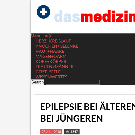
Menu
≡
╳
HERZ+KREISLAUF
KNOCHEN+GELENKE
HAUT+HAARE
MAGEN+DARM
KOPF+KÖRPER
FRAUEN+MÄNNER
GEIST+SEELE
WISSENWERTES
EPILEPSIE BEI ÄLTE
BEI JÜNGEREN
27 JULI, 2018
1347