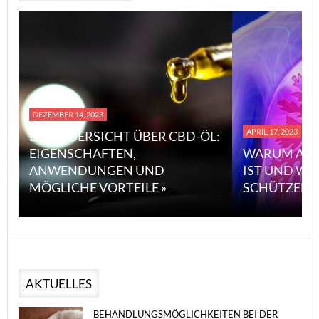
DEZEMBER 14, 2023
APRIL 17, 2023
EINE ÜBERSICHT ÜBER CBD-ÖL:
EIGENSCHAFTEN,
WARUM ASBE
ANWENDUNGEN UND
IST UND WIE
MÖGLICHE VORTEILE »
SCHÜTZEN KA
AKTUELLES
BEHANDLUNGSMÖGLICHKEITEN BEI DER