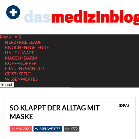
Menu
≡
╳
HERZ+KREISLAUF
KNOCHEN+GELENKE
HAUT+HAARE
MAGEN+DARM
KOPF+KÖRPER
FRAUEN+MÄNNER
GEIST+SEELE
WISSENWERTES
(DPA)
SO KLAPPT DER ALLTAG MIT
MASKE
11 MAI, 2020
WISSENWERTES
1772