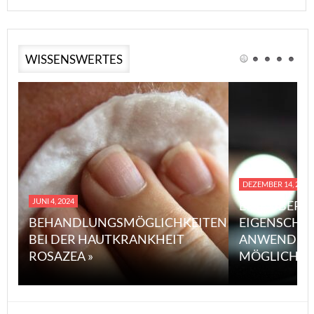
WISSENSWERTES
DEZEMBER 14, 2023
JUNI 4, 2024
EINE ÜBERS
BEHANDLUNGSMÖGLICHKEITEN
EIGENSCHA
BEI DER HAUTKRANKHEIT
ANWENDUN
ROSAZEA »
MÖGLICHE V