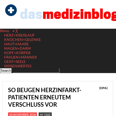
Menu
≡
╳
HERZ+KREISLAUF
KNOCHEN+GELENKE
HAUT+HAARE
MAGEN+DARM
KOPF+KÖRPER
FRAUEN+MÄNNER
GEIST+SEELE
WISSENWERTES
(DPA)
SO BEUGEN HERZINFARKT-
PATIENTEN ERNEUTEM
VERSCHLUSS VOR
26 NOVEMBER, 2018
1162