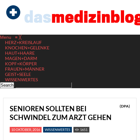
Menu
≡
╳
HERZ+KREISLAUF
KNOCHEN+GELENKE
HAUT+HAARE
MAGEN+DARM
KOPF+KÖRPER
FRAUEN+MÄNNER
GEIST+SEELE
WISSENWERTES
(DPA)
SENIOREN SOLLTEN BEI
SCHWINDEL ZUM ARZT GEHEN
10 OKTOBER, 2016
WISSENWERTES
1651