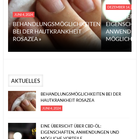
DEZEMBER 14, 2023
JUNI 4, 2024
EINE ÜBERS
BEHANDLUNGSMÖGLICHKEITEN
EIGENSCHA
BEI DER HAUTKRANKHEIT
ANWENDUN
ROSAZEA »
MÖGLICHE V
AKTUELLES
BEHANDLUNGSMÖGLICHKEITEN BEI DER
HAUTKRANKHEIT ROSAZEA
JUNI 4, 2024
EINE ÜBERSICHT ÜBER CBD-ÖL:
EIGENSCHAFTEN, ANWENDUNGEN UND
MÖGLICHE VORTEILE