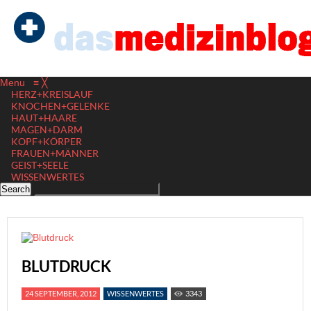
Menu
≡
╳
HERZ+KREISLAUF
KNOCHEN+GELENKE
HAUT+HAARE
MAGEN+DARM
KOPF+KÖRPER
FRAUEN+MÄNNER
GEIST+SEELE
WISSENWERTES
BLUTDRUCK
24 SEPTEMBER, 2012
WISSENWERTES
3343