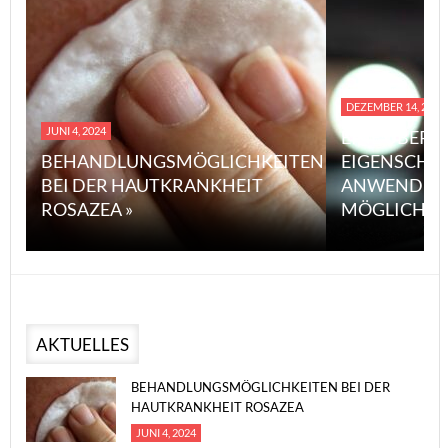
DEZEMBER 14, 2023
JUNI 4, 2024
EINE ÜBERS
BEHANDLUNGSMÖGLICHKEITEN
EIGENSCHA
BEI DER HAUTKRANKHEIT
ANWENDUN
ROSAZEA »
MÖGLICHE V
AKTUELLES
BEHANDLUNGSMÖGLICHKEITEN BEI DER
HAUTKRANKHEIT ROSAZEA
JUNI 4, 2024