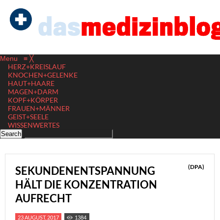
Menu
≡
╳
HERZ+KREISLAUF
KNOCHEN+GELENKE
HAUT+HAARE
MAGEN+DARM
KOPF+KÖRPER
FRAUEN+MÄNNER
GEIST+SEELE
WISSENWERTES
(DPA)
SEKUNDENENTSPANNUNG
HÄLT DIE KONZENTRATION
AUFRECHT
23 AUGUST, 2017
1384