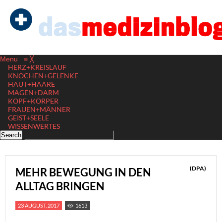
Menu
≡
╳
HERZ+KREISLAUF
KNOCHEN+GELENKE
HAUT+HAARE
MAGEN+DARM
KOPF+KÖRPER
FRAUEN+MÄNNER
GEIST+SEELE
WISSENWERTES
(DPA)
MEHR BEWEGUNG IN DEN
ALLTAG BRINGEN
23 AUGUST, 2017
1613