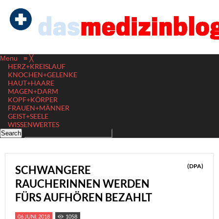
Menu
≡
╳
HERZ+KREISLAUF
KNOCHEN+GELENKE
HAUT+HAARE
MAGEN+DARM
KOPF+KÖRPER
FRAUEN+MÄNNER
GEIST+SEELE
WISSENWERTES
(DPA)
SCHWANGERE
RAUCHERINNEN WERDEN
FÜRS AUFHÖREN BEZAHLT
06 JUNI, 2018
1058