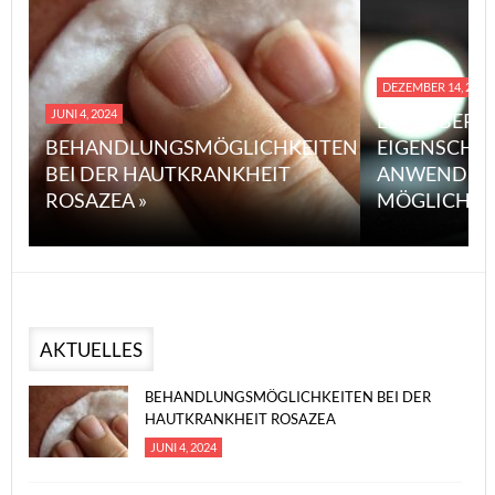
DEZEMBER 14, 2023
JUNI 4, 2024
EINE ÜBERS
BEHANDLUNGSMÖGLICHKEITEN
EIGENSCHA
BEI DER HAUTKRANKHEIT
ANWENDUN
ROSAZEA »
MÖGLICHE V
AKTUELLES
BEHANDLUNGSMÖGLICHKEITEN BEI DER
HAUTKRANKHEIT ROSAZEA
JUNI 4, 2024