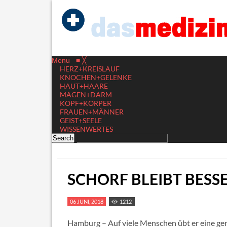
Menu
≡
╳
HERZ+KREISLAUF
KNOCHEN+GELENKE
HAUT+HAARE
MAGEN+DARM
KOPF+KÖRPER
FRAUEN+MÄNNER
GEIST+SEELE
WISSENWERTES
SCHORF BLEIBT BESSE
06 JUNI, 2018
1212
Hamburg – Auf viele Menschen übt er eine ge