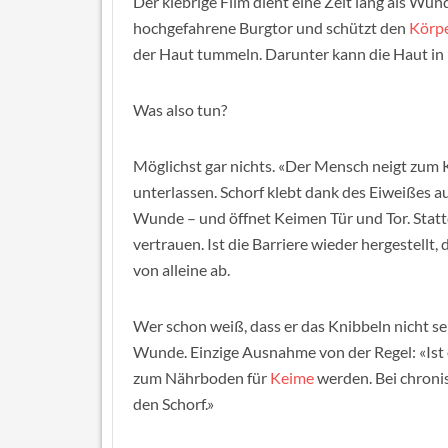
Der klebrige Film dient eine Zeit lang als Wu
hochgefahrene Burgtor und schützt den
Körp
der Haut tummeln. Darunter kann die Haut in 
Was also tun?
Möglichst gar nichts. «Der Mensch neigt zum Kn
unterlassen. Schorf klebt dank des Eiweißes a
Wunde – und öffnet Keimen Tür und Tor. Statt
vertrauen. Ist die Barriere wieder hergestellt, 
von alleine ab.
Wer schon weiß, dass er das Knibbeln nicht sei
Wunde. Einzige Ausnahme von der Regel: «Ist e
zum Nährboden für
Keime
werden. Bei chroni
den Schorf.»