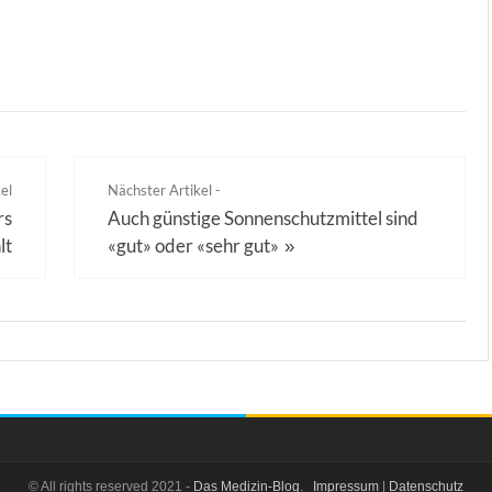
el
Nächster Artikel -
rs
Auch günstige Sonnenschutzmittel sind
lt
«gut» oder «sehr gut»
»
© All rights reserved 2021 -
Das Medizin-Blog
.
Impressum
|
Datenschutz