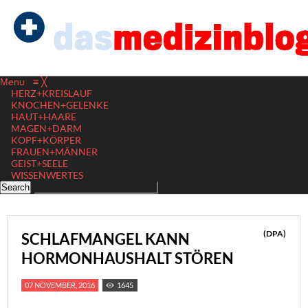
Menu
≡
╳
HERZ+KREISLAUF
KNOCHEN+GELENKE
HAUT+HAARE
MAGEN+DARM
KOPF+KÖRPER
FRAUEN+MÄNNER
GEIST+SEELE
WISSENWERTES
(DPA)
SCHLAFMANGEL KANN
HORMONHAUSHALT STÖREN
07 NOVEMBER, 2016
1645