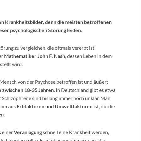
hen Krankheitsbilder, denn die meisten betroffenen
dieser psychologischen Störung leiden.
törung zu vergleichen, die oftmals vererbt ist.
er
Mathematiker John F. Nash
, dessen Leben in dem
tellt wird.
Mensch von der Psychose betroffen ist und äußert
e zwischen 18-35 Jahren
. In Deutschland gibt es etwa
r Schizophrene sind bislang immer noch unklar. Man
ion aus Erbfaktoren und Umweltfaktoren
ist, die die
n.
s einer
Veranlagung
schnell eine Krankheit werden,
elt werden sollte. Es wird angenommen, dass die