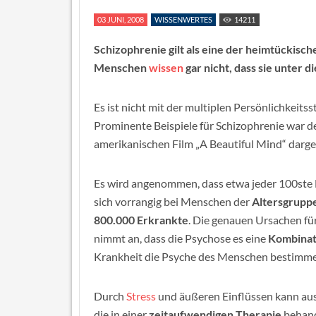
03 JUNI, 2008
WISSENWERTES
14211
Schizophrenie gilt als eine der heimtückisc
Menschen
wissen
gar nicht, dass sie unter 
Es ist nicht mit der multiplen Persönlichkeitss
Prominente Beispiele für Schizophrenie war d
amerikanischen Film „A Beautiful Mind“ darges
Es wird angenommen, dass etwa jeder 100ste 
sich vorrangig bei Menschen der
Altersgrupp
800.000 Erkrankte
. Die genauen Ursachen fü
nimmt an, dass die Psychose es eine
Kombinat
Krankheit die Psyche des Menschen bestimme
Durch
Stress
und äußeren Einflüssen kann au
die in einer
zeitaufwendigen Therapie
behand