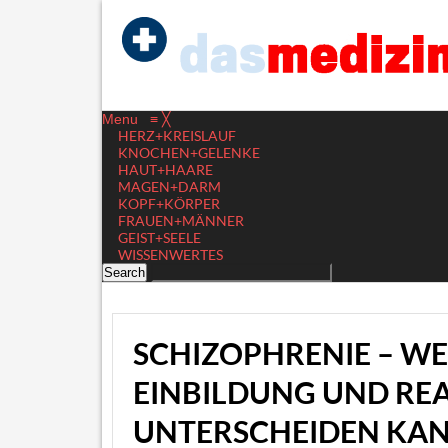
Menu
≡
╳
HERZ+KREISLAUF
KNOCHEN+GELENKE
HAUT+HAARE
MAGEN+DARM
KOPF+KÖRPER
FRAUEN+MÄNNER
GEIST+SEELE
WISSENWERTES
SCHIZOPHRENIE – W
EINBILDUNG UND REA
UNTERSCHEIDEN KA