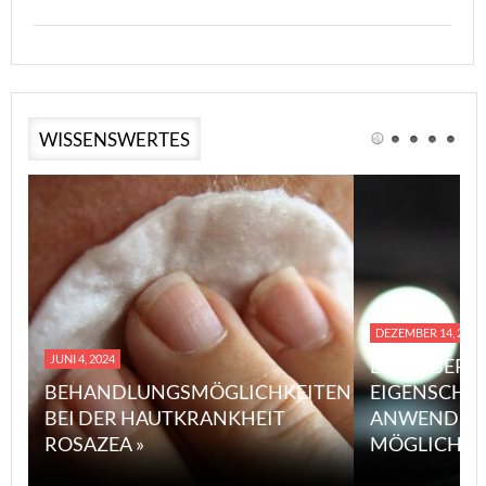
WISSENSWERTES
DEZEMBER 14, 2023
JUNI 4, 2024
EINE ÜBERS
BEHANDLUNGSMÖGLICHKEITEN
EIGENSCHA
BEI DER HAUTKRANKHEIT
ANWENDUN
ROSAZEA »
MÖGLICHE V