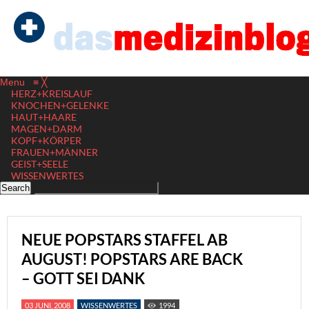
Menu
≡
╳
HERZ+KREISLAUF
KNOCHEN+GELENKE
HAUT+HAARE
MAGEN+DARM
KOPF+KÖRPER
FRAUEN+MÄNNER
GEIST+SEELE
WISSENWERTES
NEUE POPSTARS STAFFEL AB
AUGUST! POPSTARS ARE BACK
– GOTT SEI DANK
03 JUNI, 2008
WISSENWERTES
1994