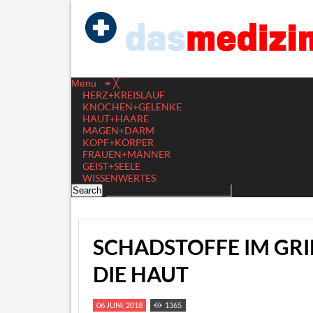
Menu
≡
╳
HERZ+KREISLAUF
KNOCHEN+GELENKE
HAUT+HAARE
MAGEN+DARM
KOPF+KÖRPER
FRAUEN+MÄNNER
GEIST+SEELE
WISSENWERTES
SCHADSTOFFE IM GR
DIE HAUT
06 JUNI, 2018
1365