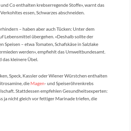
 und Co enthalten krebserregende Stoffe», warnt das
Verkohltes essen, Schwarzes abschneiden.
rhindern – haben aber auch Tücken: Unter dem
uf Lebensmittel übergehen. «Deshalb sollte der
en Speisen – etwa Tomaten, Schafskäse in Salzlake
– vermieden werden», empfiehlt das Umweltbundesamt.
d das kleinere Übel.
ken, Speck, Kassler oder Wiener Würstchen enthalten
Nitrosamine, die
Magen
- und Speiseröhrenkrebs
llschaft. Stattdessen empfehlen Gesundheitsexperten:
ja nicht gleich vor fettiger Marinade triefen, die