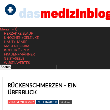
Menu
≡
╳
HERZ+KREISLAUF
KNOCHEN+GELENKE
HAUT+HAARE
MAGEN+DARM
KOPF+KÖRPER
FRAUEN+MÄNNER
GEIST+SEELE
WISSENWERTES
RÜCKENSCHMERZEN – EIN
ÜBERBLICK
21 NOVEMBER, 2007
KOPF+KÖRPER
3062