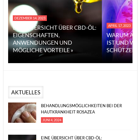
EMBER 14, 2023
APRIL 17, 2023
NE ÜBERSICHT ÜBER CBD-ÖL:
GENSCHAFTEN,
WARUM ASBEST SO
NWENDUNGEN UND
IST UND WIE MAN 
GLICHE VORTEILE »
SCHÜTZEN KANN »
AKTUELLES
BEHANDLUNGSMÖGLICHKEITEN BEI DER
HAUTKRANKHEIT ROSAZEA
JUNI 4, 2024
EINE ÜBERSICHT ÜBER CBD-ÖL: