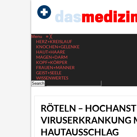
Menu
≡
╳
HERZ+KREISLAUF
KNOCHEN+GELENKE
HAUT+HAARE
MAGEN+DARM
KOPF+KÖRPER
FRAUEN+MÄNNER
GEIST+SEELE
WISSENWERTES
RÖTELN – HOCHANS
VIRUSERKRANKUNG M
HAUTAUSSCHLAG