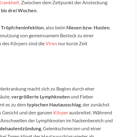
Krankheit
. Zwischen dem Zeitpunkt der Ansteckung
 bis drei Wochen
.
e
Tröpfcheninfektion
, also beim
Niesen bzw. Husten
.
Benutzung von gemeinsamem Besteck zu einer
 des Körpers sind die
Viren
nur kurze Zeit
lerkrankung macht sich zu Beginn durch eher
äute,
vergrößerte Lymphknoten
und Fieber
mt es zu dem
typischen Hautausschlag
, der zunächst
as Gesicht und den ganzen
Körper
ausbreitet. Während
n Anschwellen der Lymphknoten im Nackenbereich und
ndehautentzündung
, Gelenkschmerzen und einer
ei Tagen klingt der Hautausschlag wieder ab.