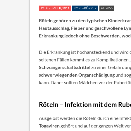
12 DEZEMBER, 2011
KOPF+KÖRPER
2855
Röteln gehören zu den typischen Kinderkra
Hautausschlag, Fieber und geschwollene Lym
Erkrankung jedoch ohne Beschwerden, wodur
Die Erkrankung ist hochansteckend und wird d
seltenen Fällen kommt es zu Komplikationen.
Schwangerschaftsdrittel
zu einer Gefährdung
schwerwiegenden Organschädigung
und sog
kann. Daher sollten Mädchen vor der Pubertä
Röteln – Infektion mit dem Rub
Ausgelöst werden die Röteln durch eine Infek
Togaviren
gehört und auf der ganzen Welt ver