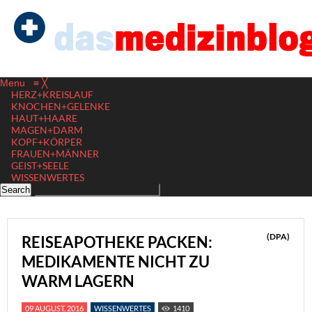
Menu
≡
╳
HERZ+KREISLAUF
KNOCHEN+GELENKE
HAUT+HAARE
MAGEN+DARM
KOPF+KÖRPER
FRAUEN+MÄNNER
GEIST+SEELE
WISSENWERTES
(DPA)
REISEAPOTHEKE PACKEN:
MEDIKAMENTE NICHT ZU
WARM LAGERN
09 AUGUST, 2016
WISSENWERTES
1410