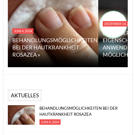
DEZEMBER 14, 2023
JUNI 4, 2024
EINE ÜBERS
BEHANDLUNGSMÖGLICHKEITEN
EIGENSCHA
BEI DER HAUTKRANKHEIT
ANWENDUN
ROSAZEA »
MÖGLICHE V
AKTUELLES
BEHANDLUNGSMÖGLICHKEITEN BEI DER
HAUTKRANKHEIT ROSAZEA
JUNI 4, 2024