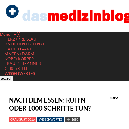
Menu
≡
╳
HERZ+KREISLAUF
KNOCHEN+GELENKE
HAUT+HAARE
MAGEN+DARM
KOPF+KÖRPER
FRAUEN+MÄNNER
GEIST+SEELE
WISSENWERTES
(DPA)
NACH DEM ESSEN: RUH’N
ODER 1000 SCHRITTE TUN?
09 AUGUST, 2016
WISSENWERTES
1693