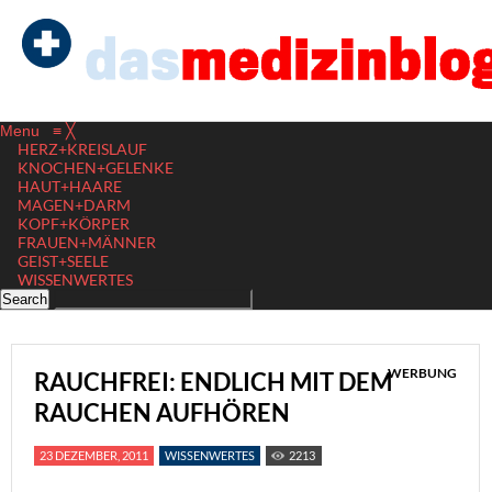
Menu
≡
╳
HERZ+KREISLAUF
KNOCHEN+GELENKE
HAUT+HAARE
MAGEN+DARM
KOPF+KÖRPER
FRAUEN+MÄNNER
GEIST+SEELE
WISSENWERTES
WERBUNG
RAUCHFREI: ENDLICH MIT DEM
RAUCHEN AUFHÖREN
23 DEZEMBER, 2011
WISSENWERTES
2213