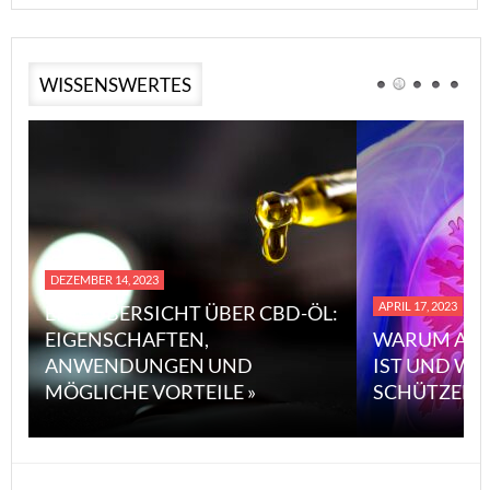
WISSENSWERTES
DEZEMBER 14, 2023
APRIL 17, 2023
EINE ÜBERSICHT ÜBER CBD-ÖL:
EIGENSCHAFTEN,
WARUM ASB
ANWENDUNGEN UND
IST UND WI
MÖGLICHE VORTEILE »
SCHÜTZEN 