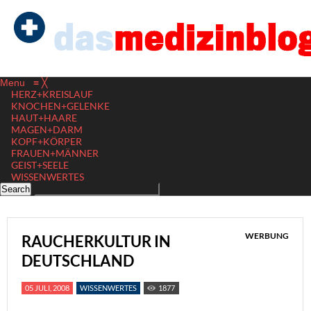
Menu
≡
╳
HERZ+KREISLAUF
KNOCHEN+GELENKE
HAUT+HAARE
MAGEN+DARM
KOPF+KÖRPER
FRAUEN+MÄNNER
GEIST+SEELE
WISSENWERTES
WERBUNG
RAUCHERKULTUR IN
DEUTSCHLAND
05 JULI, 2008
WISSENWERTES
1877