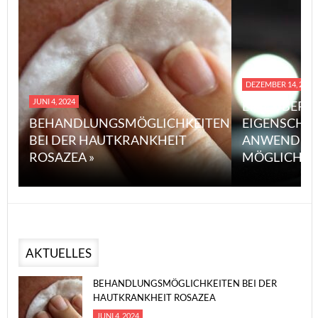
DEZEMBER 14, 2023
JUNI 4, 2024
EINE ÜBERS
BEHANDLUNGSMÖGLICHKEITEN
EIGENSCHA
BEI DER HAUTKRANKHEIT
ANWENDUN
ROSAZEA »
MÖGLICHE V
AKTUELLES
BEHANDLUNGSMÖGLICHKEITEN BEI DER
HAUTKRANKHEIT ROSAZEA
JUNI 4, 2024