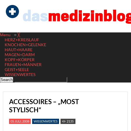
Menu
≡
╳
HERZ+KREISLAUF
KNOCHEN+GELENKE
HAUT+HAARE
MAGEN+DARM
KOPF+KÖRPER
FRAUEN+MÄNNER
GEIST+SEELE
WISSENWERTES
ACCESSOIRES – „MOST
STYLISCH“
05 JULI, 2008
WISSENWERTES
2135