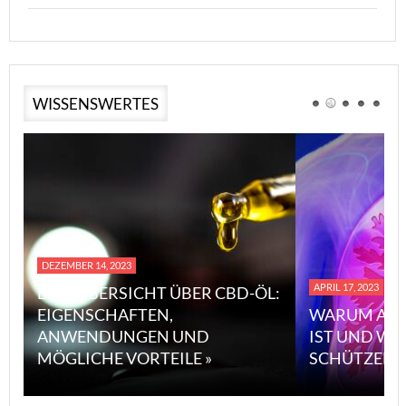
WISSENSWERTES
DEZEMBER 14, 2023
APRIL 17, 2023
EINE ÜBERSICHT ÜBER CBD-ÖL:
EIGENSCHAFTEN,
WARUM ASB
ANWENDUNGEN UND
IST UND WI
MÖGLICHE VORTEILE »
SCHÜTZEN 