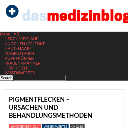
Menu
≡
╳
HERZ+KREISLAUF
KNOCHEN+GELENKE
HAUT+HAARE
MAGEN+DARM
KOPF+KÖRPER
FRAUEN+MÄNNER
GEIST+SEELE
WISSENWERTES
PIGMENTFLECKEN –
URSACHEN UND
BEHANDLUNGSMETHODEN
10 NOVEMBER, 2014
WISSENWERTES
2182