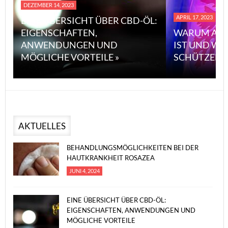
DEZEMBER 14, 2023
APRIL 17, 2023
EINE ÜBERSICHT ÜBER CBD-ÖL:
EIGENSCHAFTEN,
WARUM ASB
ANWENDUNGEN UND
IST UND WI
MÖGLICHE VORTEILE »
SCHÜTZEN 
AKTUELLES
BEHANDLUNGSMÖGLICHKEITEN BEI DER
HAUTKRANKHEIT ROSAZEA
JUNI 4, 2024
EINE ÜBERSICHT ÜBER CBD-ÖL:
EIGENSCHAFTEN, ANWENDUNGEN UND
MÖGLICHE VORTEILE