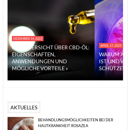
DEZEMBER 14, 2023
APRIL 17, 2023
EINE ÜBERSICHT ÜBER CBD-ÖL:
EIGENSCHAFTEN,
WARUM ASB
ANWENDUNGEN UND
IST UND WI
MÖGLICHE VORTEILE »
SCHÜTZEN 
AKTUELLES
BEHANDLUNGSMÖGLICHKEITEN BEI DER
HAUTKRANKHEIT ROSAZEA