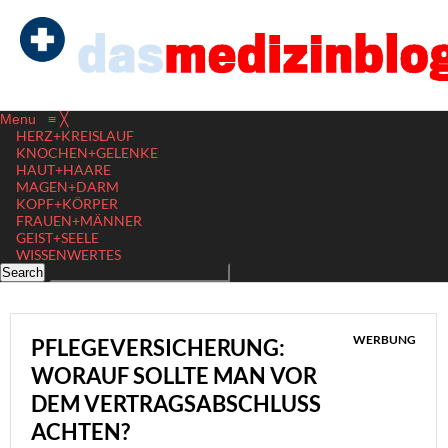
Menu
≡
╳
HERZ+KREISLAUF
KNOCHEN+GELENKE
HAUT+HAARE
MAGEN+DARM
KOPF+KÖRPER
FRAUEN+MÄNNER
GEIST+SEELE
WISSENWERTES
WERBUNG
PFLEGEVERSICHERUNG:
WORAUF SOLLTE MAN VOR
DEM VERTRAGSABSCHLUSS
ACHTEN?