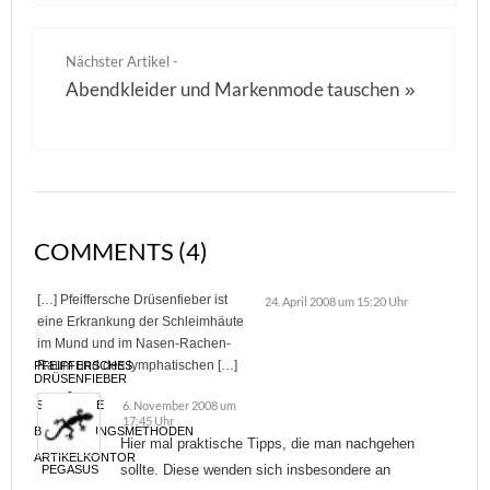
Nächster Artikel -
Abendkleider und Markenmode tauschen
»
COMMENTS (4)
[…] Pfeiffersche Drüsenfieber ist
24. April 2008 um 15:20 Uhr
eine Erkrankung der Schleimhäute
im Mund und im Nasen-Rachen-
Raum und des lymphatischen […]
PFEIFFERSCHES
DRÜSENFIEBER
-
SYMPTOME
6. November 2008 um
UND
17:45 Uhr
BEHANDLUNGSMETHODEN
Hier mal praktische Tipps, die man nachgehen
|
ARTIKELKONTOR
sollte. Diese wenden sich insbesondere an
PEGASUS