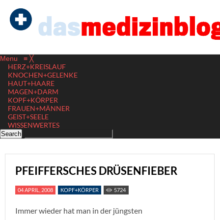
Menu
≡
╳
HERZ+KREISLAUF
KNOCHEN+GELENKE
HAUT+HAARE
MAGEN+DARM
KOPF+KÖRPER
FRAUEN+MÄNNER
GEIST+SEELE
WISSENWERTES
PFEIFFERSCHES DRÜSENFIEBER
04 APRIL, 2008
KOPF+KÖRPER
5724
Immer wieder hat man in der jüngsten