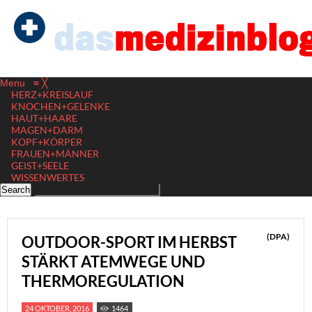
Menu
≡
╳
HERZ+KREISLAUF
KNOCHEN+GELENKE
HAUT+HAARE
MAGEN+DARM
KOPF+KÖRPER
FRAUEN+MÄNNER
GEIST+SEELE
WISSENWERTES
(DPA)
OUTDOOR-SPORT IM HERBST
STÄRKT ATEMWEGE UND
THERMOREGULATION
24 OKTOBER, 2016
1464