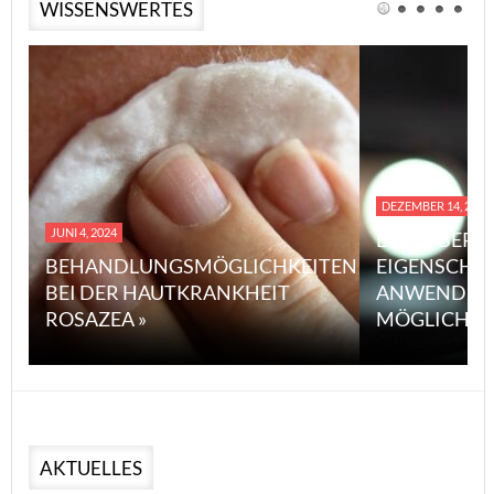
WISSENSWERTES
DEZEMBER 14, 2023
JUNI 4, 2024
EINE ÜBERS
BEHANDLUNGSMÖGLICHKEITEN
EIGENSCHA
BEI DER HAUTKRANKHEIT
ANWENDUN
ROSAZEA »
MÖGLICHE V
AKTUELLES