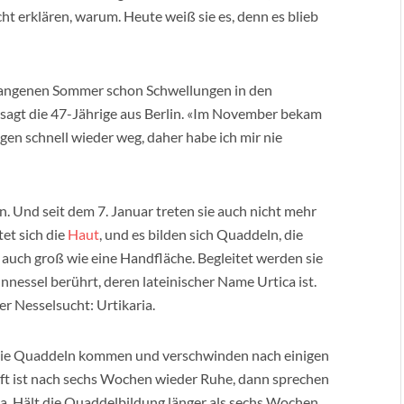
cht erklären, warum. Heute weiß sie es, denn es blieb
rgangenen Sommer schon Schwellungen in den
sagt die 47-Jährige aus Berlin. «Im November bekam
gen schnell wieder weg, daher habe ich mir nie
 Und seit dem 7. Januar treten sie auch nicht mehr
tet sich die
Haut
, und es bilden sich Quaddeln, die
 auch groß wie eine Handfläche. Begleitet werden sie
nnessel berührt, deren lateinischer Name Urtica ist.
r Nesselsucht: Urtikaria.
 die Quaddeln kommen und verschwinden nach einigen
ft ist nach sechs Wochen wieder Ruhe, dann sprechen
a. Hält die Quaddelbildung länger als sechs Wochen