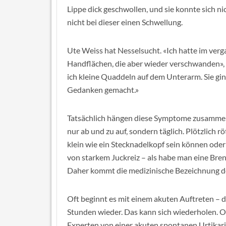
Lippe dick geschwollen, und sie konnte sich ni
nicht bei dieser einen Schwellung.
Ute Weiss hat Nesselsucht. «Ich hatte im ve
Handflächen, die aber wieder verschwanden», 
ich kleine Quaddeln auf dem Unterarm. Sie gin
Gedanken gemacht.»
Tatsächlich hängen diese Symptome zusammen.
nur ab und zu auf, sondern täglich. Plötzlich rö
klein wie ein Stecknadelkopf sein können oder
von starkem Juckreiz – als habe man eine Bren
Daher kommt die medizinische Bezeichnung de
Oft beginnt es mit einem akuten Auftreten –
Stunden wieder. Das kann sich wiederholen. O
Experten von einer akuten spontanen Urtikari