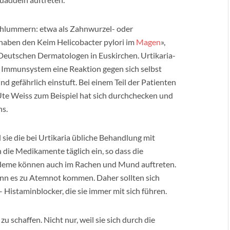
chlummern: etwa als Zahnwurzel- oder
 haben den Keim Helicobacter pylori im
Magen
»,
Deutschen Dermatologen in Euskirchen. Urtikaria-
 Immunsystem eine Reaktion gegen sich selbst
nd gefährlich einstuft. Bei einem Teil der Patienten
 Ute Weiss zum Beispiel hat sich durchchecken und
ns.
l sie die bei Urtikaria übliche Behandlung mit
ie Medikamente täglich ein, so dass die
deme können auch im Rachen und Mund auftreten.
ann es zu Atemnot kommen. Daher sollten sich
– Histaminblocker, die sie immer mit sich führen.
u schaffen. Nicht nur, weil sie sich durch die