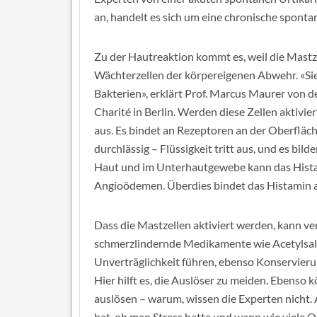
an, handelt es sich um eine chronische spontan
Zu der Hautreaktion kommt es, weil die Mastze
Wächterzellen der körpereigenen Abwehr. «Si
Bakterien», erklärt Prof. Marcus Maurer von d
Charité in Berlin. Werden diese Zellen aktivie
aus. Es bindet an Rezeptoren an der Oberfläc
durchlässig – Flüssigkeit tritt aus, und es bil
Haut und im Unterhautgewebe kann das Hista
Angioödemen. Überdies bindet das Histamin au
Dass die Mastzellen aktiviert werden, kann 
schmerzlindernde Medikamente wie Acetylsalic
Unverträglichkeit führen, ebenso Konservieru
Hier hilft es, die Auslöser zu meiden. Ebenso
auslösen – warum, wissen die Experten nicht
hat, ob man Stress hatte und wann wie viele Q