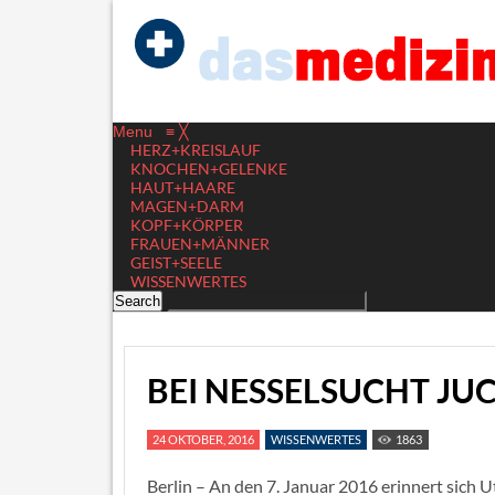
Menu
≡
╳
HERZ+KREISLAUF
KNOCHEN+GELENKE
HAUT+HAARE
MAGEN+DARM
KOPF+KÖRPER
FRAUEN+MÄNNER
GEIST+SEELE
WISSENWERTES
BEI NESSELSUCHT JU
24 OKTOBER, 2016
WISSENWERTES
1863
Berlin – An den 7. Januar 2016 erinnert sich U