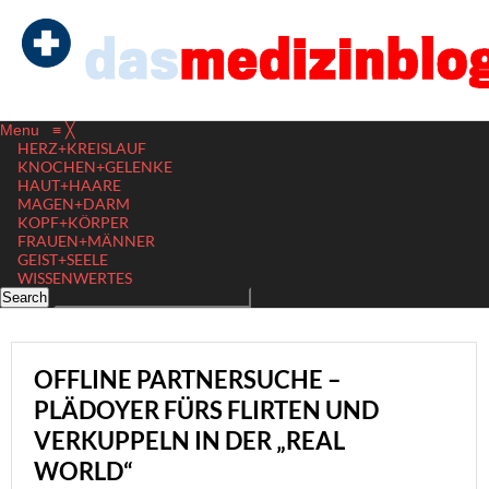
Menu
≡
╳
HERZ+KREISLAUF
KNOCHEN+GELENKE
HAUT+HAARE
MAGEN+DARM
KOPF+KÖRPER
FRAUEN+MÄNNER
GEIST+SEELE
WISSENWERTES
OFFLINE PARTNERSUCHE –
PLÄDOYER FÜRS FLIRTEN UND
VERKUPPELN IN DER „REAL
WORLD“