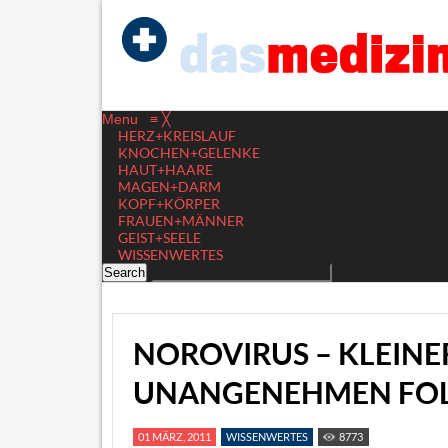
Menu
≡
╳
HERZ+KREISLAUF
KNOCHEN+GELENKE
HAUT+HAARE
MAGEN+DARM
KOPF+KÖRPER
FRAUEN+MÄNNER
GEIST+SEELE
WISSENWERTES
NOROVIRUS – KLEINE
UNANGENEHMEN FO
01 MÄRZ, 2011
WISSENWERTES
8773