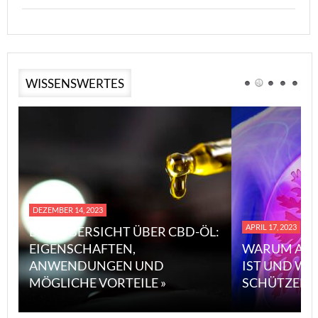
WISSENSWERTES
DEZEMBER 14, 2023
APRIL 17, 2023
EINE ÜBERSICHT ÜBER CBD-ÖL:
EIGENSCHAFTEN,
WARUM ASB
ANWENDUNGEN UND
IST UND WI
MÖGLICHE VORTEILE »
SCHÜTZEN 