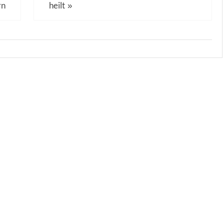
rn
heilt
»