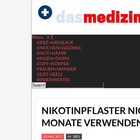
Menu
≡
╳
HERZ+KREISLAUF
KNOCHEN+GELENKE
HAUT+HAARE
MAGEN+DARM
KOPF+KÖRPER
FRAUEN+MÄNNER
GEIST+SEELE
WISSENWERTES
NIKOTINPFLASTER NI
MONATE VERWENDE
02 MAI, 2017
1801