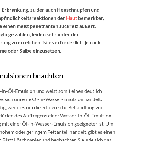
he Erkrankung, zu der auch Heuschnupfen und
pfindlichkeitsreaktionen der
Haut
bemerkbar,
 einen meist penetranten Juckreiz äußert.
glinge zählen, leiden sehr unter der
ng zu erreichen, ist es erforderlich, je nach
me oder Salbe einzusetzen.
Emulsionen beachten
r-in-Öl-Emulsion und weist somit einen deutlich
r es sich um eine Öl-in-Wasser-Emulsion handelt.
ig, wenn es um die erfolgreiche Behandlung von
dürfen des Auftragens einer Wasser-in-Öl-Emulsion,
mit einer Öl-in-Wasser-Emulsion geeigneter ist. Um
 hohem oder geringem Fettanteil handelt, gibt es einen
n Blatt Löschpapier und beobachten Sie, wie sich das