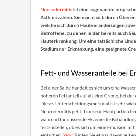
Neurodermitis
ist eine sogenannte atopisc
Asthma zählen. Sie macht sich durch Überem
welche sich durch Hautveränderungen sowie
Betroffene, zu denen leider bereits auch Säu
Hauterkrankung. Um eine tatsächliche Linderu
Stadium der Erkrankung, eine geeignete Cre
Fett- und Wasseranteile bei 
Bei einer Salbe handelt es sich um eine Wasse
höheren Fettanteil auf als eine Creme, bei de
Dieses Unterscheidungsmerkmal ist sehr wicht
Neurodermitis geht. Trockene Hautpartien be
während für nässende Ekzeme die Behandlung 
festzustellen, ob es sich um eine Emulsion mit
einfachen
Trick
: Tupfen Sie etwas davon auf ei