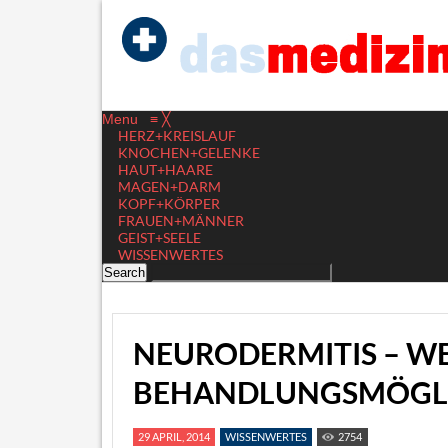
Menu
≡
╳
HERZ+KREISLAUF
KNOCHEN+GELENKE
HAUT+HAARE
MAGEN+DARM
KOPF+KÖRPER
FRAUEN+MÄNNER
GEIST+SEELE
WISSENWERTES
NEURODERMITIS – W
BEHANDLUNGSMÖGLIC
29 APRIL, 2014
WISSENWERTES
2754