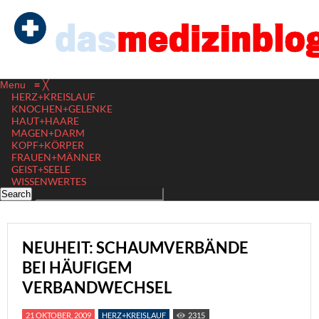
Menu
≡
╳
HERZ+KREISLAUF
KNOCHEN+GELENKE
HAUT+HAARE
MAGEN+DARM
KOPF+KÖRPER
FRAUEN+MÄNNER
GEIST+SEELE
WISSENWERTES
NEUHEIT: SCHAUMVERBÄNDE
BEI HÄUFIGEM
VERBANDWECHSEL
21 OKTOBER, 2009
HERZ+KREISLAUF
2315