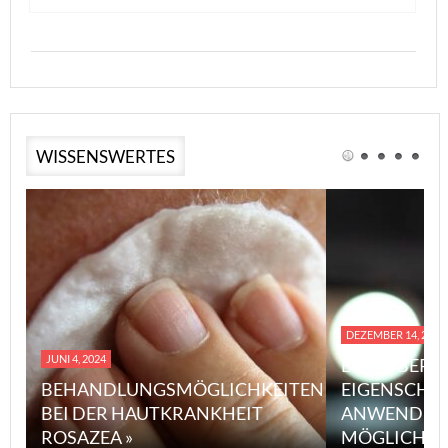
WISSENSWERTES
DEZEMBER 14, 2023
JUNI 4, 2024
EINE ÜBERS
BEHANDLUNGSMÖGLICHKEITEN
EIGENSCHA
BEI DER HAUTKRANKHEIT
ANWENDUN
ROSAZEA »
MÖGLICHE V