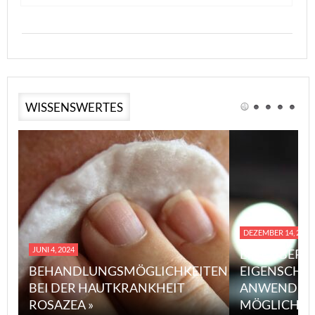
WISSENSWERTES
DEZEMBER 14, 2023
JUNI 4, 2024
EINE ÜBERS
BEHANDLUNGSMÖGLICHKEITEN
EIGENSCHA
BEI DER HAUTKRANKHEIT
ANWENDUN
ROSAZEA »
MÖGLICHE V