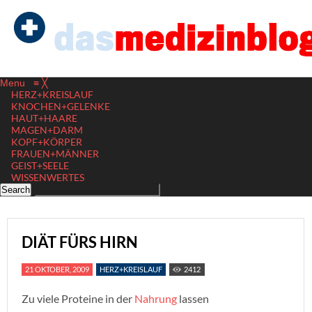
Menu
≡
╳
HERZ+KREISLAUF
KNOCHEN+GELENKE
HAUT+HAARE
MAGEN+DARM
KOPF+KÖRPER
FRAUEN+MÄNNER
GEIST+SEELE
WISSENWERTES
DIÄT FÜRS HIRN
21 OKTOBER, 2009
HERZ+KREISLAUF
2412
Zu viele Proteine in der
Nahrung
lassen