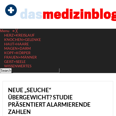
Menu
≡
╳
HERZ+KREISLAUF
KNOCHEN+GELENKE
HAUT+HAARE
MAGEN+DARM
KOPF+KÖRPER
FRAUEN+MÄNNER
GEIST+SEELE
WISSENWERTES
NEUE „SEUCHE“
ÜBERGEWICHT? STUDIE
PRÄSENTIERT ALARMIERENDE
ZAHLEN