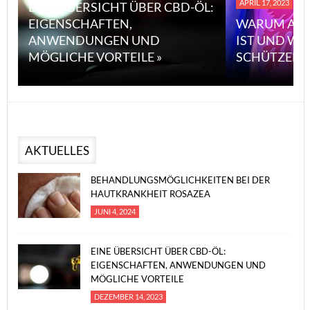
APRIL 17, 2023
EINE ÜBERSICHT ÜBER CBD-ÖL:
EIGENSCHAFTEN,
WARUM ASB
ANWENDUNGEN UND
IST UND WI
MÖGLICHE VORTEILE »
SCHÜTZEN 
AKTUELLES
BEHANDLUNGSMÖGLICHKEITEN BEI DER
HAUTKRANKHEIT ROSAZEA
JUNI 4, 2024
EINE ÜBERSICHT ÜBER CBD-ÖL:
EIGENSCHAFTEN, ANWENDUNGEN UND
MÖGLICHE VORTEILE
DEZEMBER 14, 2023