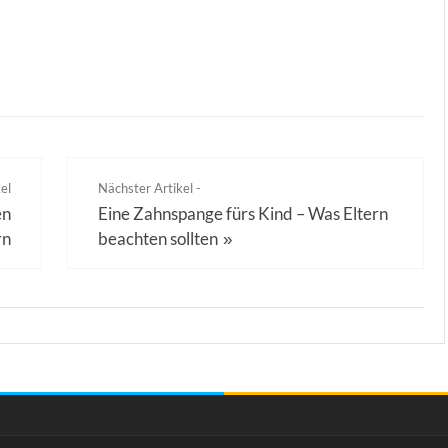
el
Nächster Artikel -
en
Eine Zahnspange fürs Kind – Was Eltern
rn
beachten sollten
»