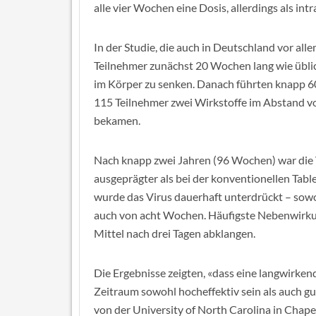
alle vier Wochen eine Dosis, allerdings als int
In der Studie, die auch in Deutschland vor all
Teilnehmer zunächst 20 Wochen lang wie üblich
im Körper zu senken. Danach führten knapp 60
115 Teilnehmer zwei Wirkstoffe im Abstand vo
bekamen.
Nach knapp zwei Jahren (96 Wochen) war die V
ausgeprägter als bei der konventionellen Tab
wurde das Virus dauerhaft unterdrückt – sow
auch von acht Wochen. Häufigste Nebenwirkun
Mittel nach drei Tagen abklangen.
Die Ergebnisse zeigten, «dass eine langwirkend
Zeitraum sowohl hocheffektiv sein als auch g
von der University of North Carolina in Chapel 