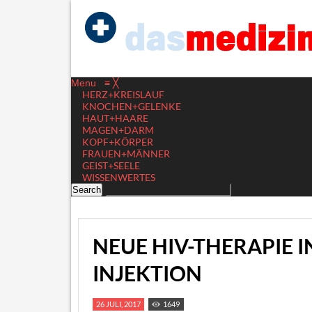
Menu
≡
╳
HERZ+KREISLAUF
KNOCHEN+GELENKE
HAUT+HAARE
MAGEN+DARM
KOPF+KÖRPER
FRAUEN+MÄNNER
GEIST+SEELE
WISSENWERTES
NEUE HIV-THERAPIE I
INJEKTION
26 JULI, 2017
1649