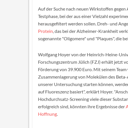
Auf der Suche nach neuen Wirkstoffen gegen A
Testphase, bei der aus einer Vielzahl experim
herausgefiltert werden sollen. Dreh- und An
Protein
, das bei der Alzheimer-Krankheit ve
sogenannte "Oligomere" und "Plaques", die be
Wolfgang Hoyer von der Heinrich-Heine-Univ
Forschungszentrum Jülich (FZJ) erhält jetzt vo
Förderung von 39.900 Euro. Mit seinem Team wi
Zusammenlagerung von Molekülen des Beta-A
unserer Untersuchung starten können, werden 
auf Fluoreszenz basiert", erklärt Hoyer. "Ans
Hochdurchsatz-Screening viele dieser Substanz
erfolgreich sind, könnten ihre Ergebnisse der
A
Hoffnung
.