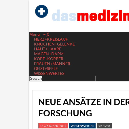
Menu
≡
╳
HERZ+KREISLAUF
KNOCHEN+GELENKE
HAUT+HAARE
MAGEN+DARM
KOPF+KÖRPER
FRAUEN+MÄNNER
GEIST+SEELE
WISSENWERTES
NEUE ANSÄTZE IN DE
FORSCHUNG
13 OKTOBER, 2017
WISSENWERTES
1238