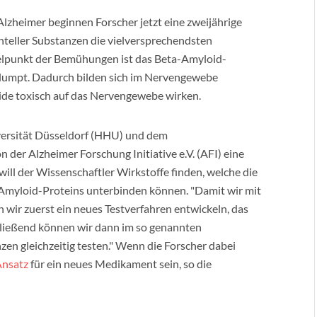
lzheimer beginnen Forscher jetzt eine zweijährige
enteller Substanzen die vielversprechendsten
gelpunkt der Bemühungen ist das Beta-Amyloid-
rklumpt. Dadurch bilden sich im Nervengewebe
ide toxisch auf das Nervengewebe wirken.
ersität Düsseldorf (HHU) und dem
n der Alzheimer Forschung Initiative e.V. (AFI) eine
ll der Wissenschaftler Wirkstoffe finden, welche die
myloid-Proteins unterbinden können. "Damit wir mit
wir zuerst ein neues Testverfahren entwickeln, das
chließend können wir dann im so genannten
en gleichzeitig testen." Wenn die Forscher dabei
nsatz
für ein neues Medikament sein, so die