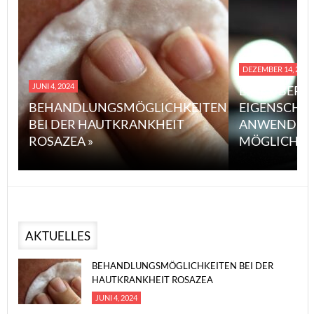
DEZEMBER 14, 2023
JUNI 4, 2024
EINE ÜBERS
BEHANDLUNGSMÖGLICHKEITEN
EIGENSCHA
BEI DER HAUTKRANKHEIT
ANWENDUN
ROSAZEA »
MÖGLICHE V
AKTUELLES
BEHANDLUNGSMÖGLICHKEITEN BEI DER
HAUTKRANKHEIT ROSAZEA
JUNI 4, 2024