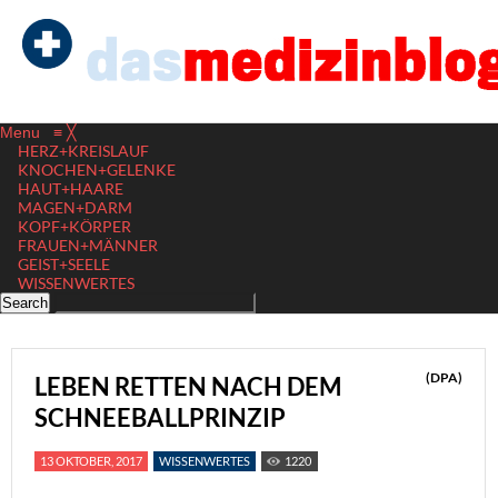
Menu
≡
╳
HERZ+KREISLAUF
KNOCHEN+GELENKE
HAUT+HAARE
MAGEN+DARM
KOPF+KÖRPER
FRAUEN+MÄNNER
GEIST+SEELE
WISSENWERTES
(DPA)
LEBEN RETTEN NACH DEM
SCHNEEBALLPRINZIP
13 OKTOBER, 2017
WISSENWERTES
1220