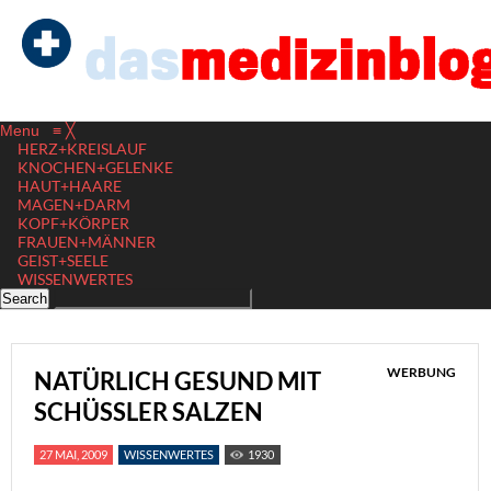
Menu
≡
╳
HERZ+KREISLAUF
KNOCHEN+GELENKE
HAUT+HAARE
MAGEN+DARM
KOPF+KÖRPER
FRAUEN+MÄNNER
GEIST+SEELE
WISSENWERTES
WERBUNG
NATÜRLICH GESUND MIT
SCHÜSSLER SALZEN
27 MAI, 2009
WISSENWERTES
1930