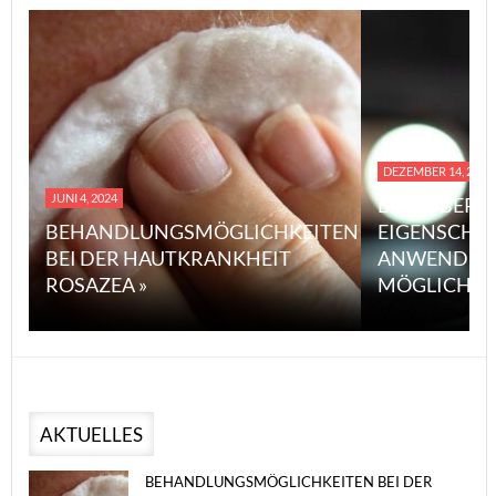
DEZEMBER 14, 2023
JUNI 4, 2024
EINE ÜBERS
BEHANDLUNGSMÖGLICHKEITEN
EIGENSCHA
BEI DER HAUTKRANKHEIT
ANWENDUN
ROSAZEA »
MÖGLICHE V
AKTUELLES
BEHANDLUNGSMÖGLICHKEITEN BEI DER