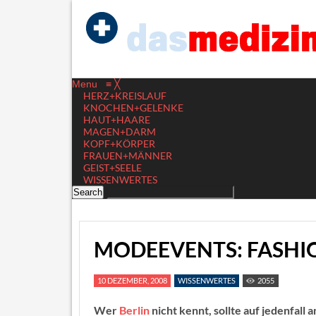
Menu
≡
╳
HERZ+KREISLAUF
KNOCHEN+GELENKE
HAUT+HAARE
MAGEN+DARM
KOPF+KÖRPER
FRAUEN+MÄNNER
GEIST+SEELE
WISSENWERTES
MODEEVENTS: FASHI
10 DEZEMBER, 2008
WISSENWERTES
2055
Wer
Berlin
nicht kennt, sollte auf jedenfall