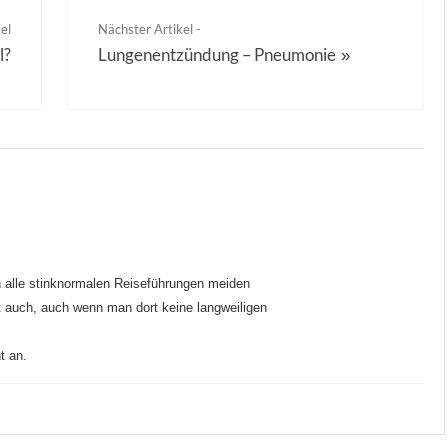
el
Nächster Artikel -
l?
Lungenentzündung – Pneumonie
»
 alle stinknormalen Reiseführungen meiden
ht auch, auch wenn man dort keine langweiligen
t an.