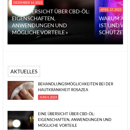
DEZEMBER 14, 2023
APRIL 17, 2023
EINE ÜBERSICHT ÜBER CBD-ÖL:
EIGENSCHAFTEN,
WARUM ASB
ANWENDUNGEN UND
IST UND WI
MÖGLICHE VORTEILE »
SCHÜTZEN 
AKTUELLES
BEHANDLUNGSMÖGLICHKEITEN BEI DER
HAUTKRANKHEIT ROSAZEA
JUNI 4, 2024
EINE ÜBERSICHT ÜBER CBD-ÖL:
EIGENSCHAFTEN, ANWENDUNGEN UND
MÖGLICHE VORTEILE