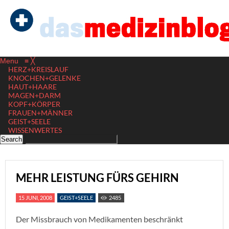
Menu
≡
╳
HERZ+KREISLAUF
KNOCHEN+GELENKE
HAUT+HAARE
MAGEN+DARM
KOPF+KÖRPER
FRAUEN+MÄNNER
GEIST+SEELE
WISSENWERTES
MEHR LEISTUNG FÜRS GEHIRN
15 JUNI, 2008
GEIST+SEELE
2485
Der Missbrauch von Medikamenten beschränkt