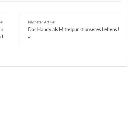
el
Nächster Artikel -
en
Das Handy als Mittelpunkt unseres Lebens !
nd
»