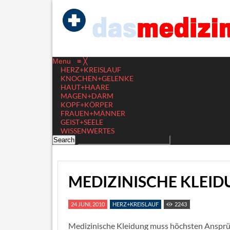
Menu
≡
╳
HERZ+KREISLAUF
KNOCHEN+GELENKE
HAUT+HAARE
MAGEN+DARM
KOPF+KÖRPER
FRAUEN+MÄNNER
GEIST+SEELE
WISSENWERTES
MEDIZINISCHE KLEI
24 JUNI, 2010
HERZ+KREISLAUF
2243
Medizinische Kleidung muss höchsten Ansprüch