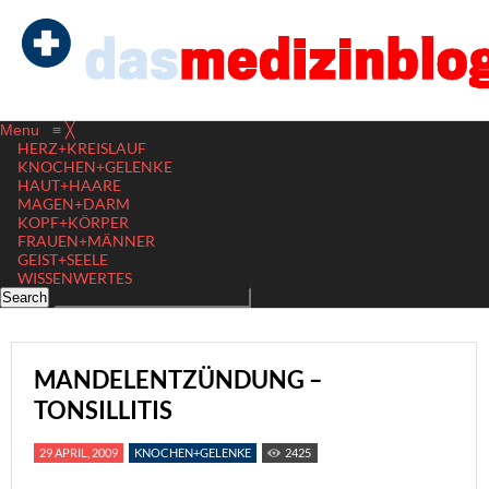
Menu
≡
╳
HERZ+KREISLAUF
KNOCHEN+GELENKE
HAUT+HAARE
MAGEN+DARM
KOPF+KÖRPER
FRAUEN+MÄNNER
GEIST+SEELE
WISSENWERTES
MANDELENTZÜNDUNG –
TONSILLITIS
29 APRIL, 2009
KNOCHEN+GELENKE
2425